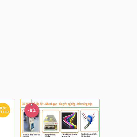
BEST
-8%
ELLER