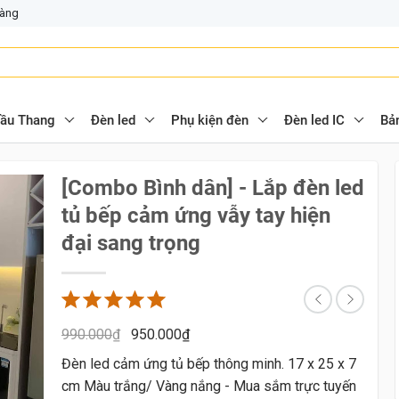
hàng
ầu Thang
Đèn led
Phụ kiện đèn
Đèn led IC
Bả
[Combo Bình dân] - Lắp đèn led
tủ bếp cảm ứng vẫy tay hiện
đại sang trọng
990.000
₫
950.000
₫
Đèn led cảm ứng tủ bếp thông minh. 17 x 25 x 7
cm Màu trắng/ Vàng nắng - Mua sắm trực tuyến