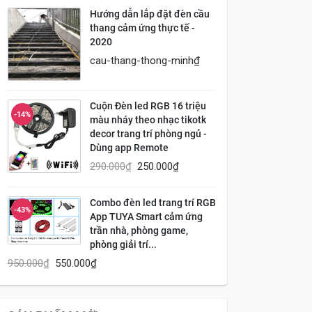
Hướng dẫn lắp đặt đèn cầu
thang cảm ứng thực tế -
2020
cau-thang-thong-minh
₫
Cuộn Đèn led RGB 16 triệu
-14%
màu nháy theo nhạc tikotk
decor trang trí phòng ngủ -
Dùng app Remote
290.000
₫
250.000
₫
Combo đèn led trang trí RGB
-43%
App TUYA Smart cảm ứng
trần nhà, phòng game,
phòng giải trí...
950.000
₫
550.000
₫