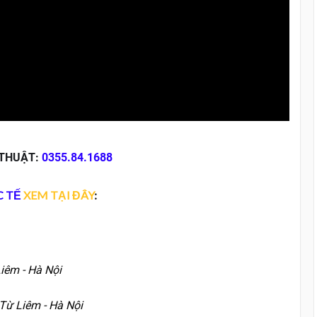
 THUẬT:
0355.84.1688
C TẾ
XEM TẠI ĐÂY
:
iêm - Hà Nội
 Từ Liêm - Hà Nội