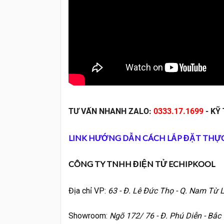
TƯ VẤN NHANH ZALO:
0333.17.1699
- KỸ
LINK HƯỚNG DẪN CÁCH LẮP ĐẶT THỰ
CÔNG TY TNHH ĐIỆN TỬ ECHIPKOOL
Địa chỉ VP:
63 - Đ. Lê Đức Thọ - Q. Nam Từ L
Showroom:
Ngõ 172/ 76 - Đ. Phú Diễn - Bắc