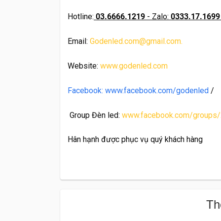
Hotline:
03.6666.1219
- Zalo:
0333.17.1699
Email:
Godenled.com@gmail.com.
Website:
www.godenled.com
Facebook: www.facebook.com/godenled
/
Group Đèn led:
www.facebook.com/groups
Hân hạnh được phục vụ quý khách hàng
Th