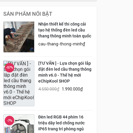
SẢN PHẨM NỔI BẬT
Nhận thiết kế thi công cải
tạo hệ thống đèn led cầu
thang thông minh toàn quốc
cau-thang-thong-minh
₫
[TƯ VẤN ] - Lựa chọn gói lắp
-57%
đặt đèn led cầu thang thông
minh v6.0 - Thế hệ mới
eChipKool SHOP
4.550.000
₫
1.990.000
₫
Đèn led RGB 44 phím 16
-7%
triệu dây led chống nước
IP65 trang trí phòng ngủ