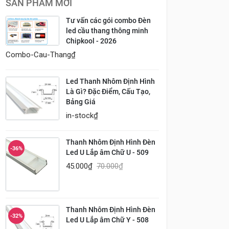
SẢN PHẨM MỚI
Tư vấn các gói combo Đèn
led cầu thang thông minh
Chipkool - 2026
Combo-Cau-Thang
₫
Led Thanh Nhôm Định Hình
Là Gì? Đặc Điểm, Cấu Tạo,
Bảng Giá
in-stock
₫
Thanh Nhôm Định Hình Đèn
-36%
Led U Lắp âm Chữ U - 509
45.000
₫
70.000
₫
Thanh Nhôm Định Hình Đèn
-32%
Led U Lắp âm Chữ Y - 508