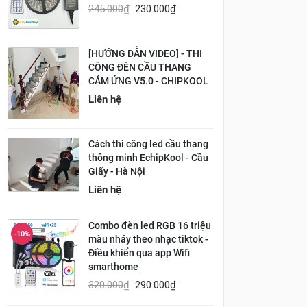
245.000
₫
230.000
₫
[HƯỚNG DẪN VIDEO] - THI
CÔNG ĐÈN CẦU THANG
CẢM ỨNG V5.0 - CHIPKOOL
Liên hệ
Cách thi công led cầu thang
thông minh EchipKool - Cầu
Giấy - Hà Nội
Liên hệ
Combo đèn led RGB 16 triệu
-10%
màu nháy theo nhạc tiktok -
Điều khiển qua app Wifi
smarthome
320.000
₫
290.000
₫