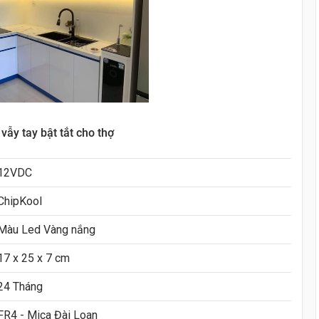
ẫy tay bật tắt cho thợ
12VDC
ChipKool
Màu Led Vàng nắng
17 x 25 x 7 cm
24 Tháng
FR4 - Mica Đài Loan