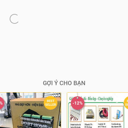
GỢI Ý CHO BẠN
BEST
1%
-12%
SELLER
S