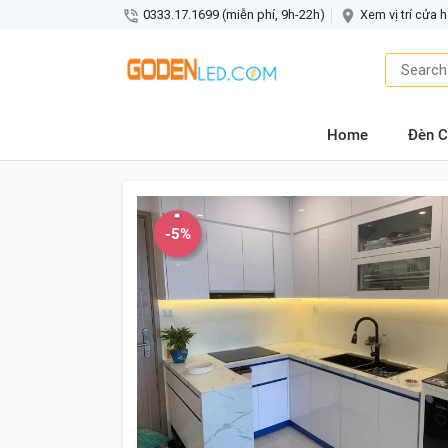
0333.17.1699 (miễn phí, 9h-22h)
Xem vị trí cửa 
Home
Đèn C
-5%