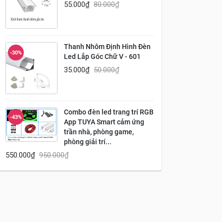
55.000
₫
80.000
₫
Thanh Nhôm Định Hình Đèn
-30%
Led Lắp Góc Chữ V - 601
35.000
₫
50.000
₫
Combo đèn led trang trí RGB
-43%
App TUYA Smart cảm ứng
trần nhà, phòng game,
phòng giải trí...
550.000
₫
950.000
₫