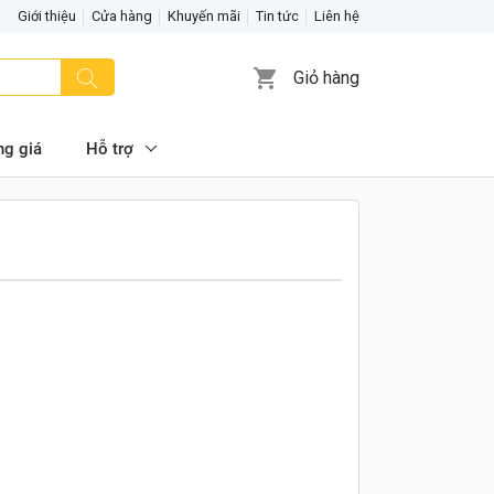
Giới thiệu
Cửa hàng
Khuyến mãi
Tin tức
Liên hệ
Giỏ hàng
ng giá
Hỗ trợ