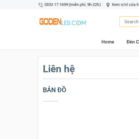
0333.17.1699 (miễn phí, 9h-22h)
Xem vị trí cửa 
Home
Đèn C
Liên hệ
BẢN ĐỒ