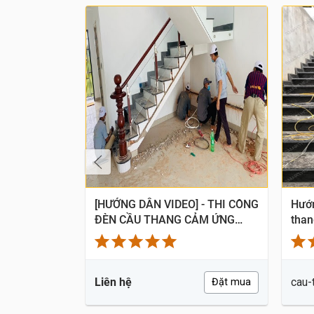
G] - Bộ
[HƯỚNG DẪN VIDEO] - THI CÔNG
Hướn
thang thông
ĐÈN CẦU THANG CẢM ỨNG
than
V5.0 - CHIPKOOL
Liên hệ
cau-
Đặt mua