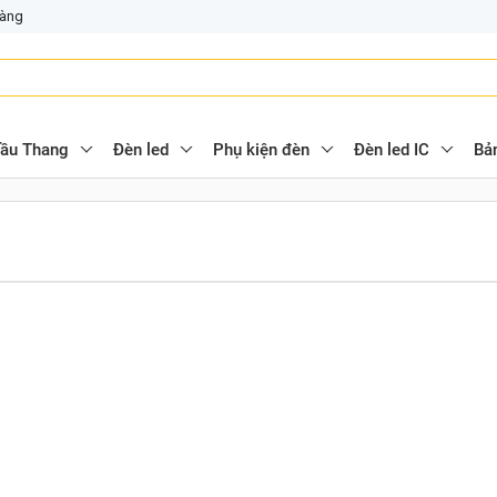
hàng
ầu Thang
Đèn led
Phụ kiện đèn
Đèn led IC
Bả