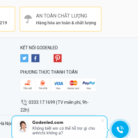
AN TOÀN CHẤT LƯỢNG
1219
Hàng hóa an toàn & chất lượng
KẾT NỐI GODENLED
PHƯƠNG THỨC THANH TOÁN
0333.17.1699
(TV miễn phí, 9h-
22h)
Godenled.com
à Nội.
Không biết em có thể hỗ trợ gì cho
anh/chị không ạ?