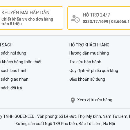
KHUYẾN MÃI HẤP DẪN
HỖ TRỢ 24/7
Chiết khấu 5% cho đơn hàng
0333.17.1699
|
03.6666.
trên 5 triệu
H SÁCH
HỖ TRỢ KHÁCH HÀNG
 sách nội dung
Hướng dẫn mua hàng
i khách hàng thân thiết
Tra cứu bảo hành
 sách bảo hành
Quy định về phiếu quà tặng
 sách giao nhận
Điều khoản sử dụng
 sách đổi trả
Xem vị trí cửa hàng
ty TNHH GODENLED . Văn phòng: 63 Lê Đức Thọ, Mỹ Đình, Nam Từ Liêm, H
Xưởng sản xuất Ngõ 139 Phú Diễn, Bắc Từ Liêm, Hà Nội