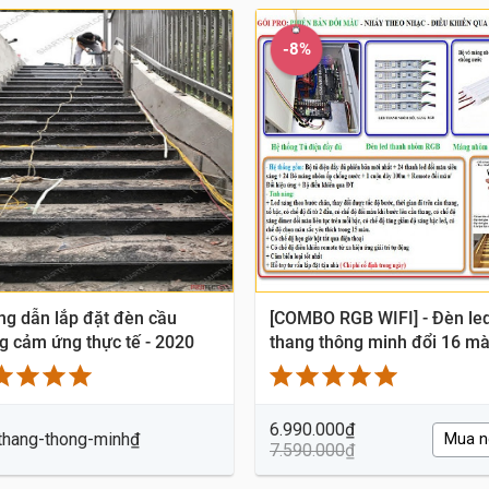
-8%
g dẫn lắp đặt đèn cầu
[COMBO RGB WIFI] - Đèn le
g cảm ứng thực tế - 2020
thang thông minh đổi 16 mà
Wifi - Hẹn giờ từ xa
6.990.000
₫
thang-thong-minh
₫
Mua n
7.590.000
₫