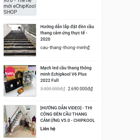
Hướng dẫn lắp đặt đèn cầu
thang cảm ứng thực tế -
2020
cau-thang-thong-minh
₫
Mạch led cầu thang thông
-
minh Echipkool V6 Plus
NaN%
2022 Full
3.000.000đ
₫
2.690.000đ
₫
[HƯỚNG DẪN VIDEO] - THI
CÔNG ĐÈN CẦU THANG
CẢM ỨNG V5.0 - CHIPKOOL
Liên hệ