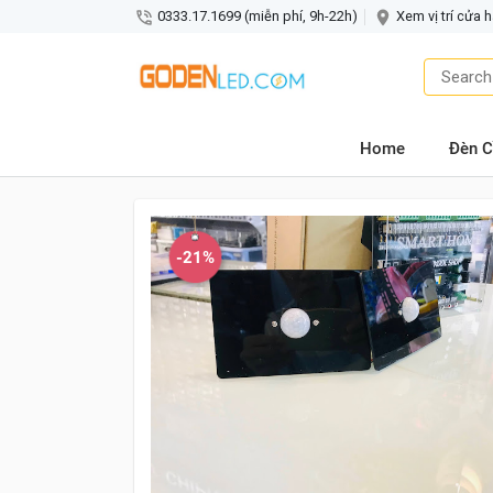
0333.17.1699 (miễn phí, 9h-22h)
Xem vị trí cửa 
Home
Đèn C
-21%