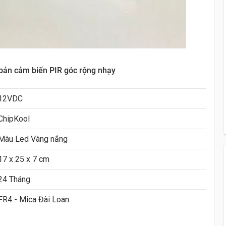
n cảm biến PIR góc rộng nhạy
12VDC
ChipKool
Màu Led Vàng nắng
17 x 25 x 7 cm
24 Tháng
FR4 - Mica Đài Loan