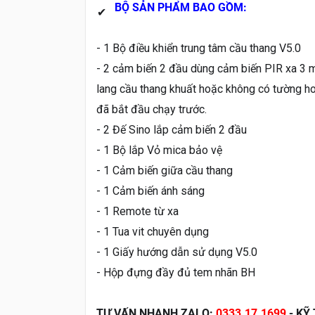
BỘ SẢN PHẨM BAO GỒM:
✔
- 1 Bộ điều khiển trung tâm cầu thang V5.0
- 2 cảm biến 2 đầu dùng cảm biến PIR xa 3 
lang cầu thang khuất hoặc không có tường h
đã bắt đầu chạy trước.
- 2 Đế Sino lắp cảm biến 2 đầu
- 1 Bộ lắp Vỏ mica bảo vệ
- 1 Cảm biến giữa cầu thang
- 1 Cảm biến ánh sáng
- 1 Remote từ xa
- 1 Tua vit chuyên dụng
- 1 Giấy hướng dẫn sử dụng V5.0
- Hộp đựng đầy đủ tem nhãn BH
TƯ VẤN NHANH ZALO:
0333.17.1699
- KỸ