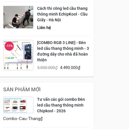
Cách thi công led cầu thang
thông minh EchipKool - Cầu
Giấy - Hà Nội
Liên hệ
[COMBO RGB 3 LINE] - Đèn
-11%
led cầu thang thông minh - 3
đường dây cho nhà đã hoàn
thiện
5.000.000
₫
4.490.000
₫
SẢN PHẨM MỚI
Tư vấn các gói combo Đèn
led cầu thang thông minh
Chipkool - 2026
Combo-Cau-Thang
₫