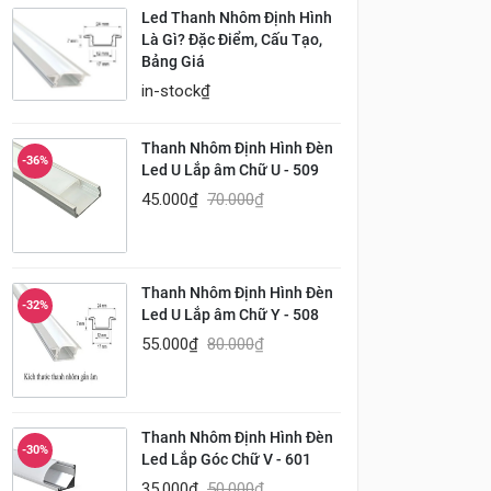
Led Thanh Nhôm Định Hình
Là Gì? Đặc Điểm, Cấu Tạo,
Bảng Giá
in-stock
₫
Thanh Nhôm Định Hình Đèn
-36%
Led U Lắp âm Chữ U - 509
45.000
₫
70.000
₫
Thanh Nhôm Định Hình Đèn
-32%
Led U Lắp âm Chữ Y - 508
55.000
₫
80.000
₫
Thanh Nhôm Định Hình Đèn
-30%
Led Lắp Góc Chữ V - 601
35.000
₫
50.000
₫