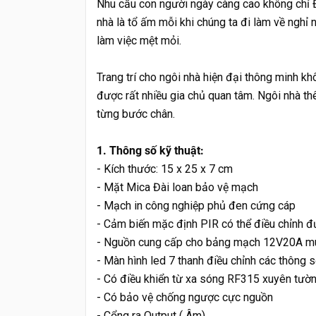
Nhu cầu con người ngày càng cao không chỉ Đ
nhà là tổ ấm mỗi khi chúng ta đi làm về nghỉ n
làm việc mệt mỏi.
Trang trí cho ngôi nhà hiện đại thông minh 
được rất nhiều gia chủ quan tâm. Ngôi nhà thê
từng bước chân.
1. Thông số kỹ thuật:
- Kích thước: 15 x 25 x 7 cm
- Mặt Mica Đài loan bảo vệ mạch
- Mạch in công nghiệp phủ đen cứng cáp
- Cảm biến mặc định PIR có thể điều chỉnh đ
- Nguồn cung cấp cho bảng mạch 12V20A m
- Màn hình led 7 thanh điều chỉnh các thông số
- Có điều khiển từ xa sóng RF315 xuyên tườn
- Có bảo vệ chống ngược cực nguồn
- Cổng ra Output ( Âm)