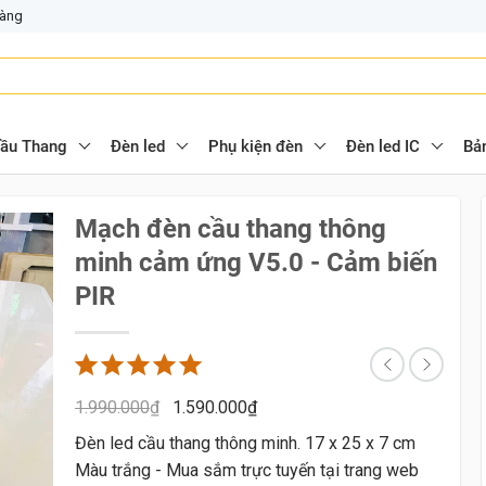
hàng
ầu Thang
Đèn led
Phụ kiện đèn
Đèn led IC
Bả
Mạch đèn cầu thang thông
minh cảm ứng V5.0 - Cảm biến
PIR
1.990.000
₫
1.590.000
₫
Đèn led cầu thang thông minh. 17 x 25 x 7 cm
Màu trắng - Mua sắm trực tuyến tại trang web