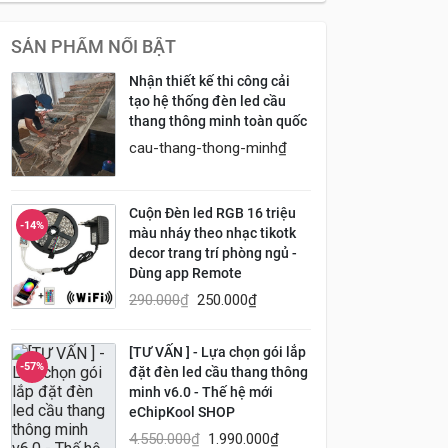
SẢN PHẨM NỔI BẬT
Nhận thiết kế thi công cải
tạo hệ thống đèn led cầu
thang thông minh toàn quốc
cau-thang-thong-minh
₫
Cuộn Đèn led RGB 16 triệu
-14%
màu nháy theo nhạc tikotk
decor trang trí phòng ngủ -
Dùng app Remote
290.000
₫
250.000
₫
[TƯ VẤN ] - Lựa chọn gói lắp
-57%
đặt đèn led cầu thang thông
minh v6.0 - Thế hệ mới
eChipKool SHOP
4.550.000
₫
1.990.000
₫