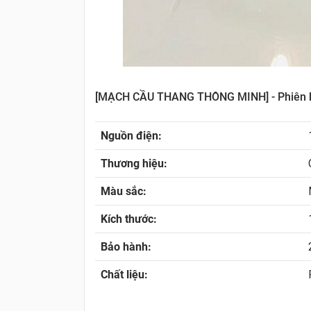
[MẠCH CẦU THANG THÔNG MINH] - Phiên bả
Nguồn điện:
Thương hiệu:
Màu sắc:
Kích thước:
Bảo hành:
Chất liệu: