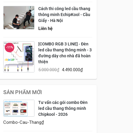
Cách thi công led cầu thang
thông minh EchipKool - Cầu
Giấy - Hà Nội
Liên hệ
[COMBO RGB 3 LINE] - Đèn
-11%
led cầu thang thông minh - 3
đường dây cho nhà đã hoàn
thiện
5.000.000
₫
4.490.000
₫
SẢN PHẨM MỚI
Tư vấn các gói combo Đèn
led cầu thang thông minh
Chipkool - 2026
Combo-Cau-Thang
₫