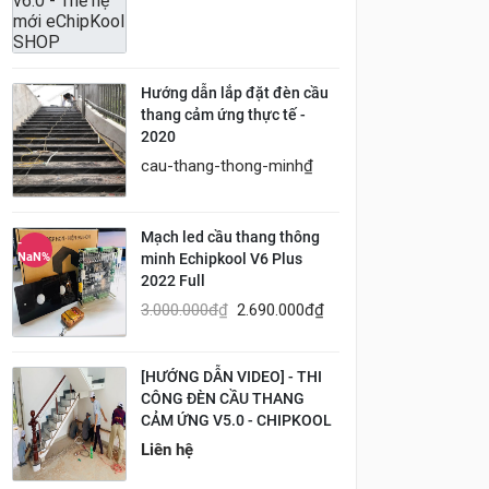
Hướng dẫn lắp đặt đèn cầu
thang cảm ứng thực tế -
2020
cau-thang-thong-minh
₫
Mạch led cầu thang thông
-
minh Echipkool V6 Plus
NaN%
2022 Full
3.000.000đ
₫
2.690.000đ
₫
[HƯỚNG DẪN VIDEO] - THI
CÔNG ĐÈN CẦU THANG
CẢM ỨNG V5.0 - CHIPKOOL
Liên hệ