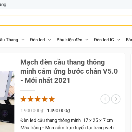
hàng
ầu Thang
Đèn led
Phụ kiện đèn
Đèn led IC
Bả
Mạch đèn cầu thang thông
minh cảm ứng bước chân V5.0
- Mới nhất 2021
1.900.000
₫
1.490.000
₫
Đèn led cầu thang thông minh. 17 x 25 x 7 cm
Màu trắng - Mua sắm trực tuyến tại trang web