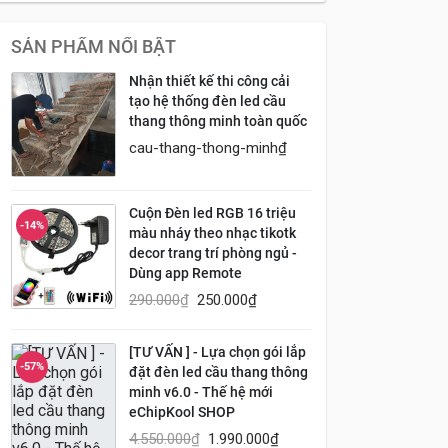
SẢN PHẨM NỔI BẬT
Nhận thiết kế thi công cải
tạo hệ thống đèn led cầu
thang thông minh toàn quốc
cau-thang-thong-minh
₫
Cuộn Đèn led RGB 16 triệu
-14%
màu nháy theo nhạc tikotk
decor trang trí phòng ngủ -
Dùng app Remote
290.000
₫
250.000
₫
[TƯ VẤN ] - Lựa chọn gói lắp
-57%
đặt đèn led cầu thang thông
minh v6.0 - Thế hệ mới
eChipKool SHOP
4.550.000
₫
1.990.000
₫