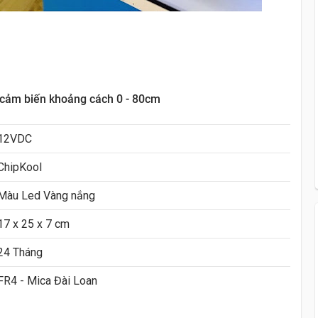
 cảm biến khoảng cách 0 - 80cm
12VDC
ChipKool
Màu Led Vàng nắng
17 x 25 x 7 cm
24 Tháng
FR4 - Mica Đài Loan