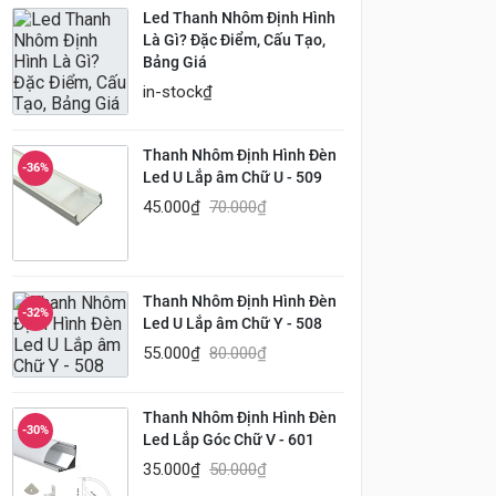
Led Thanh Nhôm Định Hình
Là Gì? Đặc Điểm, Cấu Tạo,
Bảng Giá
in-stock
₫
Thanh Nhôm Định Hình Đèn
-36%
Led U Lắp âm Chữ U - 509
45.000
₫
70.000
₫
Thanh Nhôm Định Hình Đèn
-32%
Led U Lắp âm Chữ Y - 508
55.000
₫
80.000
₫
Thanh Nhôm Định Hình Đèn
-30%
Led Lắp Góc Chữ V - 601
35.000
₫
50.000
₫