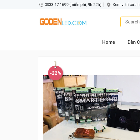
0333.17.1699 (miễn phí, 9h-22h)
Xem vị trí cửa 
Home
Đèn C
-22%