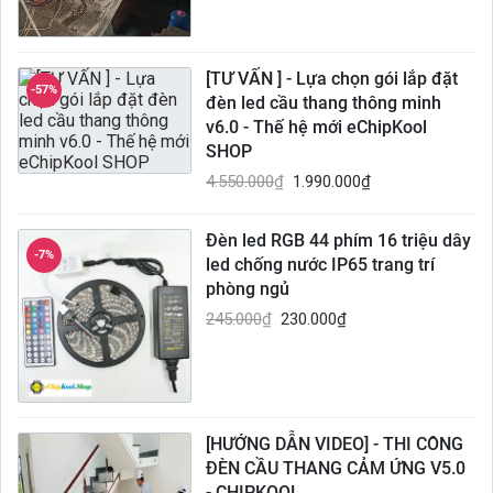
[TƯ VẤN ] - Lựa chọn gói lắp đặt
-57%
đèn led cầu thang thông minh
v6.0 - Thế hệ mới eChipKool
SHOP
4.550.000
₫
1.990.000
₫
Đèn led RGB 44 phím 16 triệu dây
-7%
led chống nước IP65 trang trí
phòng ngủ
245.000
₫
230.000
₫
[HƯỚNG DẪN VIDEO] - THI CÔNG
ĐÈN CẦU THANG CẢM ỨNG V5.0
- CHIPKOOL