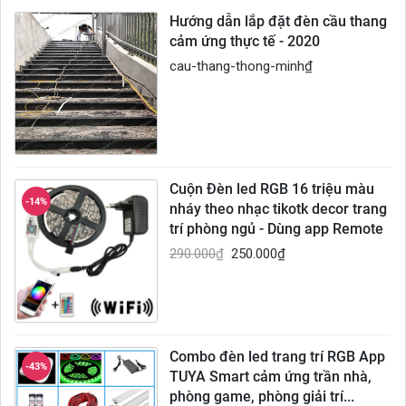
Hướng dẫn lắp đặt đèn cầu thang
cảm ứng thực tế - 2020
cau-thang-thong-minh
₫
Cuộn Đèn led RGB 16 triệu màu
-14%
nháy theo nhạc tikotk decor trang
trí phòng ngủ - Dùng app Remote
290.000
₫
250.000
₫
Combo đèn led trang trí RGB App
-43%
TUYA Smart cảm ứng trần nhà,
phòng game, phòng giải trí...