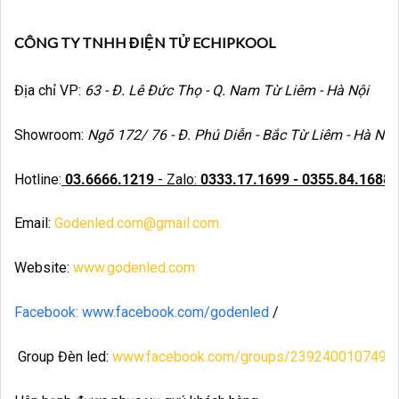
CÔNG TY TNHH ĐIỆN TỬ ECHIPKOOL
Địa chỉ VP:
63 - Đ. Lê Đức Thọ - Q. Nam Từ Liêm - Hà Nội
Showroom:
Ngõ 172/ 76 - Đ. Phú Diễn - Bắc Từ Liêm - Hà Nội
Hotline:
03.6666.1219
- Zalo:
0333.17.1699 - 0355.84.1688
Email:
Godenled.com@gmail.com.
Website:
www.godenled.com
Facebook: www.facebook.com/godenled
/
Group Đèn led:
www.facebook.com/groups/2392400107490