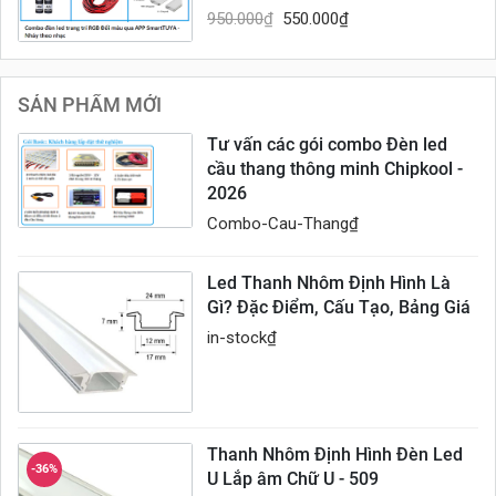
950.000
₫
550.000
₫
SẢN PHẨM MỚI
Tư vấn các gói combo Đèn led
cầu thang thông minh Chipkool -
2026
Combo-Cau-Thang
₫
Led Thanh Nhôm Định Hình Là
Gì? Đặc Điểm, Cấu Tạo, Bảng Giá
in-stock
₫
Thanh Nhôm Định Hình Đèn Led
-36%
U Lắp âm Chữ U - 509