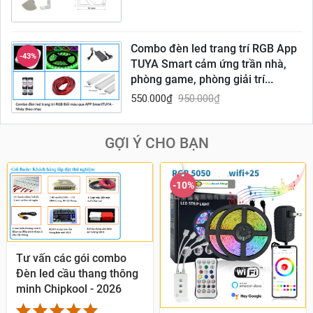
Combo đèn led trang trí RGB App
-43%
TUYA Smart cảm ứng trần nhà,
phòng game, phòng giải trí...
550.000
₫
950.000
₫
GỢI Ý CHO BẠN
-10%
Tư vấn các gói combo
Đèn led cầu thang thông
minh Chipkool - 2026