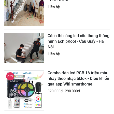
Liên hệ
Cách thi công led cầu thang thông
minh EchipKool - Cầu Giấy - Hà
Nội
Liên hệ
Combo đèn led RGB 16 triệu màu
-10%
nháy theo nhạc tiktok - Điều khiển
qua app Wifi smarthome
320.000
₫
290.000
₫