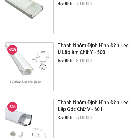
45.000
₫
70.000
₫
Thanh Nhôm Định Hình Đèn Led
-32%
U Lắp âm Chữ Y - 508
55.000
₫
80.000
₫
Thanh Nhôm Định Hình Đèn Led
-30%
Lắp Góc Chữ V - 601
35.000
₫
50.000
₫