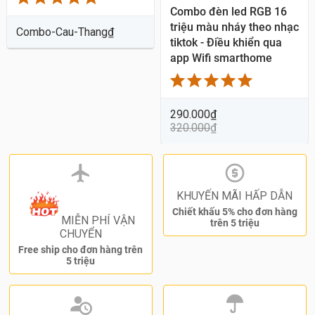
Combo đèn led RGB 16
triệu màu nháy theo nhạc
Combo-Cau-Thang
₫
tiktok - Điều khiển qua
app Wifi smarthome
290.000
₫
320.000
₫
KHUYẾN MÃI HẤP DẪN
Chiết khấu 5% cho đơn hàng
MIỄN PHÍ VẬN
trên 5 triệu
CHUYỂN
Free ship cho đơn hàng trên
5 triệu