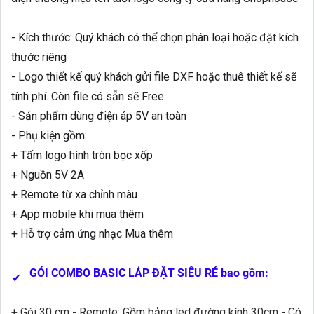
- Kích thước: Quý khách có thể chọn phân loại hoặc đặt kích
thước riêng
- Logo thiết kế quý khách gửi file DXF hoặc thuê thiết kế sẽ
tính phí. Còn file có sẵn sẽ Free
- Sản phẩm dùng điện áp 5V an toàn
- Phụ kiện gồm:
+ Tấm logo hình tròn bọc xốp
+ Nguồn 5V 2A
+ Remote từ xa chỉnh màu
+ App mobile khi mua thêm
+ Hỗ trợ cảm ứng nhạc Mua thêm
GÓI COMBO BASIC LẮP ĐẶT SIÊU RẺ bao
gồm:
✔
+ Gói 30 cm - Remote: Gồm bảng led đường kính 30cm - Có