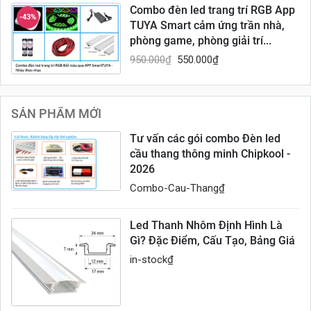
Combo đèn led trang trí RGB App
-43%
TUYA Smart cảm ứng trần nhà,
phòng game, phòng giải trí...
950.000
₫
550.000
₫
SẢN PHẨM MỚI
Tư vấn các gói combo Đèn led
cầu thang thông minh Chipkool -
2026
Combo-Cau-Thang
₫
Led Thanh Nhôm Định Hình Là
Gì? Đặc Điểm, Cấu Tạo, Bảng Giá
in-stock
₫