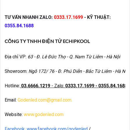
TƯ VẤN NHANH ZALO:
0333.17.1699
- KỸ THUẬT:
0355.84.1688
CÔNG TY TNHH ĐIỆN TỬ ECHIPKOOL
Địa chỉ VP:
63 - Đ. Lê Đức Thọ - Q. Nam Từ Liêm - Hà Nội
Showroom:
Ngõ 172/ 76 - Đ. Phú Diễn - Bắc Từ Liêm - Hà Nội
Hotline:
03.6666.1219
- Zalo:
0333.17.1699 - 0355.84.1688
Email:
Godenled.com@gmail.com.
Website:
www.godenled.com
Facebook: www.facebook.com/godenled
/