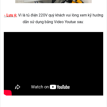
- Lưu ý:
Vì là tủ điện 220V quý khách vui lòng xem kỹ hướng
dẫn sử dụng bằng Video Youtue sau: