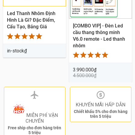
Led Thanh Nhôm Định
Hình Là Gì? Đặc Điểm,
[COMBO VIP] - Đèn Led
Cấu Tạo, Bảng Giá
cầu thang thông minh
V6.0 remote - Led thanh
nhôm
in-stock
₫
3.990.000
₫
4.500.000
₫
KHUYẾN MÃI HẤP DẪN
Chiết khấu 5% cho đơn hàng
MIỄN PHÍ VẬN
trên 5 triệu
CHUYỂN
Free ship cho đơn hàng trên
5 triệu