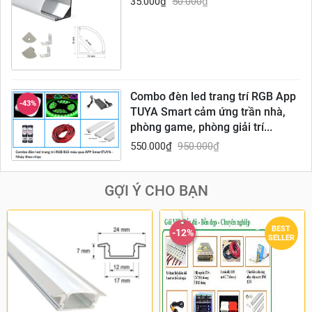
35.000
₫
50.000
₫
Combo đèn led trang trí RGB App
-43%
TUYA Smart cảm ứng trần nhà,
phòng game, phòng giải trí...
550.000
₫
950.000
₫
GỢI Ý CHO BẠN
BEST
-12%
SELLER