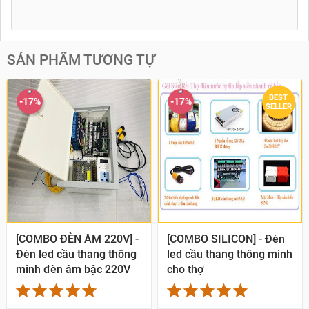
SẢN PHẨM TƯƠNG TỰ
BEST
-17%
-17%
SELLER
[COMBO ĐÈN ÂM 220V] -
[COMBO SILICON] - Đèn
Đèn led cầu thang thông
led cầu thang thông minh
minh đèn âm bậc 220V
cho thợ