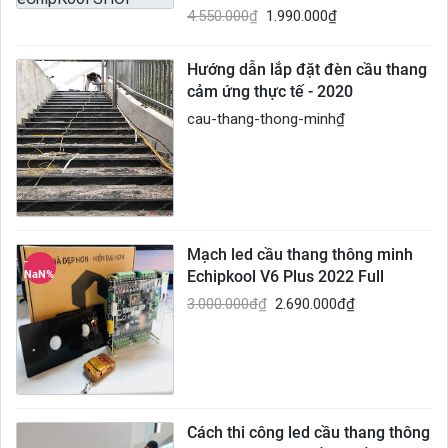
4.550.000
₫
1.990.000
₫
Hướng dẫn lắp đặt đèn cầu thang
cảm ứng thực tế - 2020
cau-thang-thong-minh
₫
Mạch led cầu thang thông minh
-
Echipkool V6 Plus 2022 Full
NaN%
3.000.000đ
₫
2.690.000đ
₫
Cách thi công led cầu thang thông