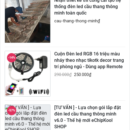
Nhận thiết kế thi công cải tạo hệ
thống đèn led cầu thang thông
minh toàn quốc
cau-thang-thong-minh
₫
Cuộn Đèn led RGB 16 triệu màu
-14%
nháy theo nhạc tikotk decor trang
trí phòng ngủ - Dùng app Remote
290.000
₫
250.000
₫
[TƯ VẤN ] - Lựa chọn gói lắp đặt
-57%
đèn led cầu thang thông minh
v6.0 - Thế hệ mới eChipKool
SHOP