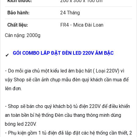
Kích thước:
200 x 300 x 100 cm
Bảo hành:
24 Tháng
Chất liệu:
FR4 - Mica Đài Loan
Cân nặng: 2000g
GÓI COMBO LẮP ĐẶT ĐÈN LED 220V ÂM BẬC
✔
- Do mỗi gia chủ một kiểu led âm bậc hắt ( Loại 220V) vì
vậy Shop sẽ cần ảnh chụp mẫu đèn quý khách cần mua để
lên đơn.
- Shop sẽ bán cho quý khách bộ tủ điện 220V để điều khiển
an toàn bền bỉ hệ thống Đèn cầu thang thông minh dùng
bóng led 220V.
- Phụ kiện gồm 1 tủ điện đã lắp đặt các hệ thống cần thiết, 2