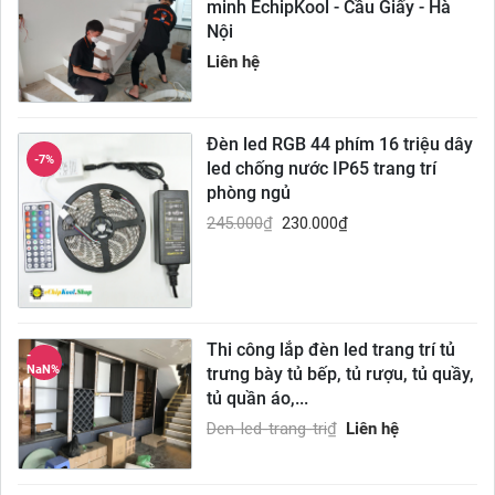
minh EchipKool - Cầu Giấy - Hà
Nội
Liên hệ
Đèn led RGB 44 phím 16 triệu dây
-7%
led chống nước IP65 trang trí
phòng ngủ
245.000
₫
230.000
₫
Thi công lắp đèn led trang trí tủ
-
NaN%
trưng bày tủ bếp, tủ rượu, tủ quầy,
tủ quần áo,...
Den-led-trang-tri
₫
Liên hệ