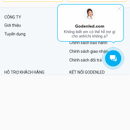
CÔNG TY
CHÍNH SÁCH
Giới thiệu
Chính sách nội dung
Godenled.com
Không biết em có thể hỗ trợ gì
Tuyển dụng
Ưu đãi khách hàng thân thiết
cho anh/chị không ạ?
Chính sách bảo hành
Chính sách giao nhận
Chính sách đổi trả
HỖ TRỢ KHÁCH HÀNG
KẾT NỐI GODENLED
Hướng dẫn mua hàng
HOME
MENU
SEARCH
BÌNH LUẬN
SHARE
Tra cứu bảo hành
PHƯƠNG THỨC THANH TOÁN
Quy định về phiếu quà tặng
Điều khoản sử dụng