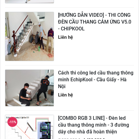
[HƯỚNG DẪN VIDEO] - THI CÔNG
ĐÈN CẦU THANG CẢM ỨNG V5.0
- CHIPKOOL
Liên hệ
Cách thi công led cầu thang thông
minh EchipKool - Cầu Giấy - Hà
Nội
Liên hệ
[COMBO RGB 3 LINE] - Đèn led
-11%
cầu thang thông minh - 3 đường
dây cho nhà đã hoàn thiện