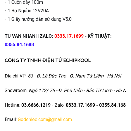
- 1 Cuộn dây 100m
- 1 Bộ Nguồn 12V20A
- 1 Giấy hướng dẫn sử dụng V5.0
TƯ VẤN NHANH ZALO:
0333.17.1699
- KỸ THUẬT:
0355.84.1688
CÔNG TY TNHH ĐIỆN TỬ ECHIPKOOL
Địa chỉ VP:
63 - Đ. Lê Đức Thọ - Q. Nam Từ Liêm - Hà Nội
Showroom:
Ngõ 172/ 76 - Đ. Phú Diễn - Bắc Từ Liêm - Hà Nội
Hotline:
03.6666.1219
- Zalo:
0333.17.1699 - 0355.84.1688
Email:
Godenled.com@gmail.com.