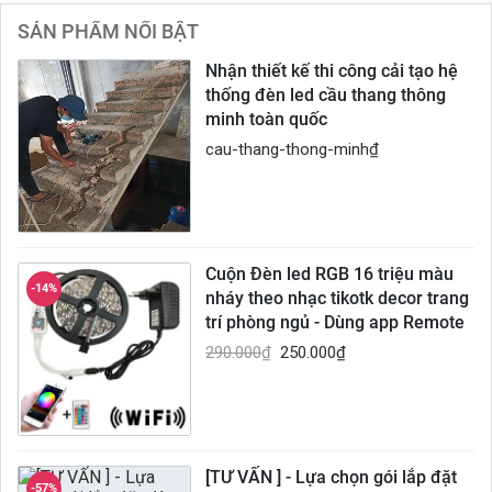
SẢN PHẨM NỔI BẬT
Nhận thiết kế thi công cải tạo hệ
thống đèn led cầu thang thông
minh toàn quốc
cau-thang-thong-minh
₫
Cuộn Đèn led RGB 16 triệu màu
-14%
nháy theo nhạc tikotk decor trang
trí phòng ngủ - Dùng app Remote
290.000
₫
250.000
₫
[TƯ VẤN ] - Lựa chọn gói lắp đặt
-57%