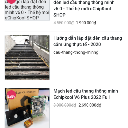
đèn led cầu thang thông minh
v6.0 - Thế hệ mới eChipKool
SHOP
4.550.000
₫
1.990.000
₫
Hướng dẫn lắp đặt đèn cầu thang
cảm ứng thực tế - 2020
cau-thang-thong-minh
₫
Mạch led cầu thang thông minh
-
Echipkool V6 Plus 2022 Full
NaN%
3.000.000đ
₫
2.690.000đ
₫