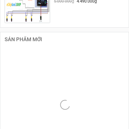
5.000.000
₫
4.490.000
₫
SẢN PHẨM MỚI